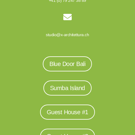
+41 (0) 79 247 38 89

studio@x-architettura.ch
Blue Door Bali
Sumba Island
Guest House #1